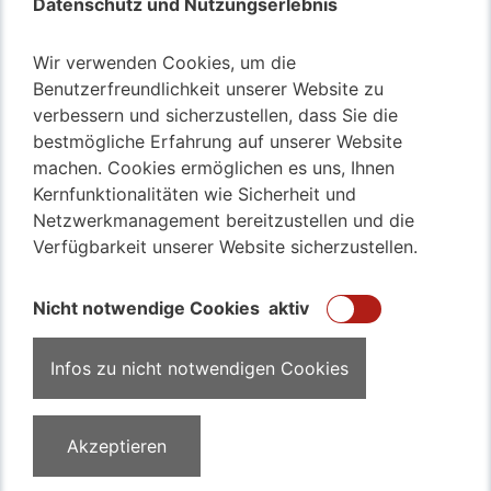
Datenschutz und Nutzungserlebnis
Auch Transport von Motorrädern oder nur von Autos?
Transfer von Bussen aller Art möglich?
Wir verwenden Cookies, um die
Transport von Familienwagen, Van oder Minivan
Benutzerfreundlichkeit unserer Website zu
Beförderung von Kleintransportern? Kein Problem für
verbessern und sicherzustellen, dass Sie die
unser Team
bestmögliche Erfahrung auf unserer Website
machen. Cookies ermöglichen es uns, Ihnen
Kernfunktionalitäten wie Sicherheit und
017643530968
Netzwerkmanagement bereitzustellen und die
Verfügbarkeit unserer Website sicherzustellen.
KFZ Überführung
Kompetent
Nicht notwendige Cookies
aktiv
Sicher
Schnell
Infos zu nicht notwendigen Cookies
Faire Preise
Akzeptieren
Impressum
Datenschutz
Kontakt