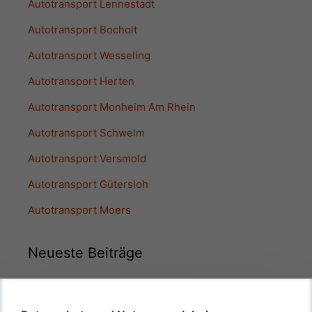
Autotransport Lennestadt
Autotransport Bocholt
Autotransport Wesseling
Autotransport Herten
Autotransport Monheim Am Rhein
Autotransport Schwelm
Autotransport Versmold
Autotransport Gütersloh
Autotransport Moers
Neueste Beiträge
Kfz Transfer zum Urlaubsort – Unser Service zur
Ferienzeit