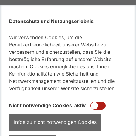
Kfz Transfer zum Urlaubsort – Unser Service zur
Ferienzeit
Datenschutz und Nutzungserlebnis
Auch Transport von Motorrädern oder nur von Autos?
Transfer von Bussen aller Art möglich?
Wir verwenden Cookies, um die
Transport von Familienwagen, Van oder Minivan
Benutzerfreundlichkeit unserer Website zu
Beförderung von Kleintransportern? Kein Problem für
verbessern und sicherzustellen, dass Sie die
unser Team
bestmögliche Erfahrung auf unserer Website
machen. Cookies ermöglichen es uns, Ihnen
Kernfunktionalitäten wie Sicherheit und
017643530968
Netzwerkmanagement bereitzustellen und die
Verfügbarkeit unserer Website sicherzustellen.
KFZ Überführung
Kompetent
Nicht notwendige Cookies
aktiv
Sicher
Schnell
Infos zu nicht notwendigen Cookies
Faire Preise