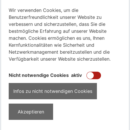
Transfer von Bussen aller Art möglich?
Wir verwenden Cookies, um die
Transport von Familienwagen, Van oder Minivan
Benutzerfreundlichkeit unserer Website zu
Beförderung von Kleintransportern? Kein Problem für
verbessern und sicherzustellen, dass Sie die
unser Team
bestmögliche Erfahrung auf unserer Website
machen. Cookies ermöglichen es uns, Ihnen
Kernfunktionalitäten wie Sicherheit und
017643530968
Netzwerkmanagement bereitzustellen und die
Verfügbarkeit unserer Website sicherzustellen.
KFZ Überführung
Kompetent
Nicht notwendige Cookies
aktiv
Sicher
Schnell
Infos zu nicht notwendigen Cookies
Faire Preise
Akzeptieren
Impressum
Datenschutz
Kontakt