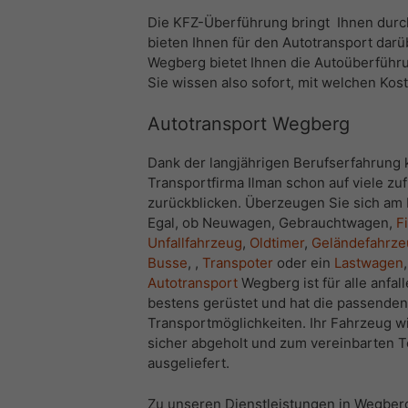
Die KFZ-Überführung bringt Ihnen durch 
bieten Ihnen für den Autotransport darü
Wegberg bietet Ihnen die Autoüberführu
Sie wissen also sofort, mit welchen Ko
Autotransport Wegberg
Dank der langjährigen Berufserfahrung 
Transportfirma Ilman schon auf viele z
zurückblicken. Überzeugen Sie sich am 
Egal, ob Neuwagen, Gebrauchtwagen,
F
Unfallfahrzeug
,
Oldtimer
,
Geländefahrzeug
Busse
, ,
Transpoter
oder ein
Lastwagen
Autotransport
Wegberg ist für alle anfa
bestens gerüstet und hat die passenden
Transportmöglichkeiten. Ihr Fahrzeug w
sicher abgeholt und zum vereinbarten 
ausgeliefert.
Zu unseren Dienstleistungen in Wegberg