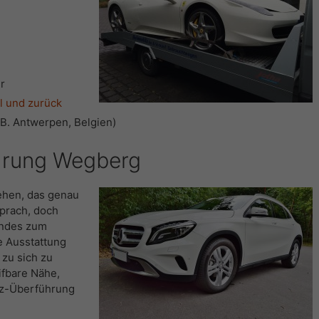
r
l und zurück
B. Antwerpen, Belgien)
hrung Wegberg
ehen, das genau
prach, doch
andes zum
e Ausstattung
 zu sich zu
ifbare Nähe,
fz-Überführung