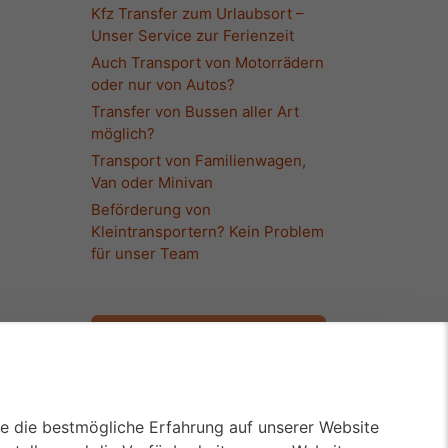
Kfz Transfer zum Urlaubsort –
Unser Service zur Ferienzeit
Auch Transport von Motorrädern
oder nur von Autos?
Transfer von Bussen aller Art
möglich?
Transport von Familienwagen,
Van oder Minivan
Beförderung von
Kleintransportern? Kein Problem
für unser Team
017643530968
KFZ Überführung
ie die bestmögliche Erfahrung auf unserer Website
Kompetent