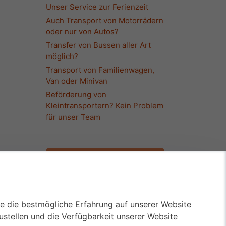
Unser Service zur Ferienzeit
Auch Transport von Motorrädern
oder nur von Autos?
Transfer von Bussen aller Art
möglich?
Transport von Familienwagen,
Van oder Minivan
Beförderung von
Kleintransportern? Kein Problem
für unser Team
017643530968
KFZ Überführung
ie die bestmögliche Erfahrung auf unserer Website
Kompetent
stellen und die Verfügbarkeit unserer Website
Sicher